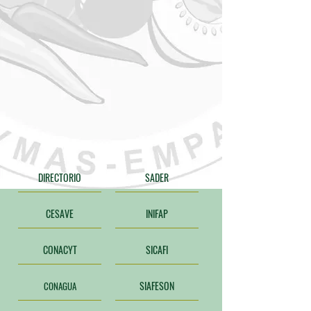
DIRECTORIO
SADER
CESAVE
INIFAP
CONACYT
SICAFI
SIAFESON
CONAGUA