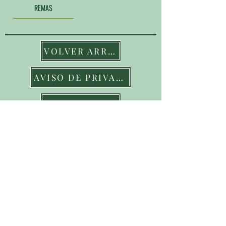
REMAS
VOLVER ARRIBA
AVISO DE PRIVACIDAD
CONTACTO
JUNTA LOCAL DE SANIDAD
VEGETAL GUAYMAS EMPALME​
AVENIDA SERDAN Y CALLE 12
EDIFICIO PUERTAS DEL SOL. N.465
INT. 114TEL:
(622) 222 99 22
Y
224
25 45
GUAYMAS, SONORA.